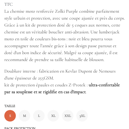
TTC
La chemise moto renforcée Zolki Purple combine parfaitement
style urbain et protection, avec une coupe ajustée et près du corps.
Grâce à un kit de protection doté de 5 coques aux normes, cette
chemise est un véritable bouclier anti-abrasion. Une lumberjack
moto en toile de couleurs bis-tons : noir et bleu pourra vous
accompagner toute l’année grâce à son design passe partout et
doté d'un bon indice de sécurité. Malgré sa coupe ajustée, il est
recommandé de prendre sa taille habituelle de blouson.
Doublure interne : fabrication en Kevlar Dupont de Nemours
d'une épaisseur de 255GSM.
kit de protection épaules et coudes Z-Protek :
ultra-confortable
par sa souplesse et se rigidifie en cas d'impact
.
TAILLE
S
M
L
XL
XXL
3XL
PACK PROTECTION