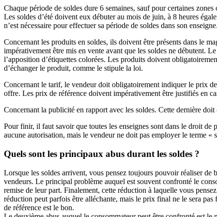
Chaque période de soldes dure 6 semaines, sauf pour certaines zones où
Les soldes d’été doivent eux débuter au mois de juin, à 8 heures égale
n’est nécessaire pour effectuer sa période de soldes dans son enseigne
Concernant les produits en soldes, ils doivent être présents dans le ma
impérativement être mis en vente avant que les soldes ne débutent. Le c
l’apposition d’étiquettes colorées. Les produits doivent obligatoiremen
d’échanger le produit, comme le stipule la loi.
Concernant le tarif, le vendeur doit obligatoirement indiquer le prix de 
offre. Les prix de référence doivent impérativement être justifiés en ca
Concernant la publicité en rapport avec les soldes. Cette dernière doit
Pour finir, il faut savoir que toutes les enseignes sont dans le droit 
aucune autorisation, mais le vendeur ne doit pas employer le terme « so
Quels sont les principaux abus durant les soldes ?
Lorsque les soldes arrivent, vous pensez toujours pouvoir réaliser de be
vendeurs. Le principal problème auquel est souvent confronté le consom
remise de leur part. Finalement, cette réduction à laquelle vous pensez a
réduction peut parfois être alléchante, mais le prix final ne le sera pa
de référence est le bon.
Le deuxième abus auquel le consommateur peut être confronté est le ni