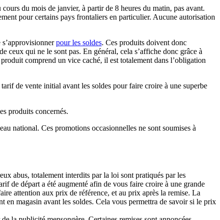
cours du mois de janvier, à partir de 8 heures du matin, pas avant.
ment pour certains pays frontaliers en particulier. Aucune autorisation
de s’approvisionner
pour les soldes
. Ces produits doivent donc
de ceux qui ne le sont pas. En général, cela s’affiche donc grâce à
 produit comprend un vice caché, il est totalement dans l’obligation
tarif de vente initial avant les soldes pour faire croire à une superbe
les produits concernés.
 niveau national. Ces promotions occasionnelles ne sont soumises à
ux abus, totalement interdits par la loi sont pratiqués par les
rif de départ a été augmenté afin de vous faire croire à une grande
aire attention aux prix de référence, et au prix après la remise. La
ent en magasin avant les soldes. Cela vous permettra de savoir si le prix
r de la publicité mensongère. Certaines remises sont annoncées