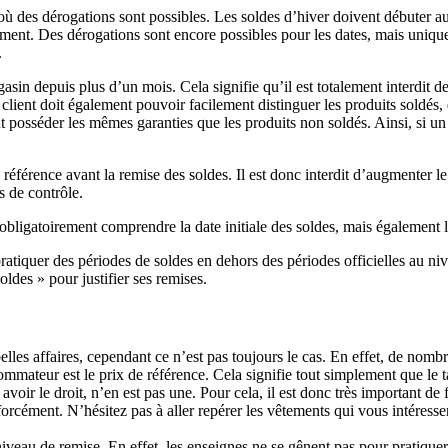
 des dérogations sont possibles. Les soldes d’hiver doivent débuter au 
ment. Des dérogations sont encore possibles pour les dates, mais unique
.
gasin depuis plus d’un mois. Cela signifie qu’il est totalement interdit 
lient doit également pouvoir facilement distinguer les produits soldés, 
t posséder les mêmes garanties que les produits non soldés. Ainsi, si un
référence avant la remise des soldes. Il est donc interdit d’augmenter le 
s de contrôle.
 obligatoirement comprendre la date initiale des soldes, mais également 
de pratiquer des périodes de soldes en dehors des périodes officielles au
ldes » pour justifier ses remises.
lles affaires, cependant ce n’est pas toujours le cas. En effet, de nombre
mateur est le prix de référence. Cela signifie tout simplement que le ta
voir le droit, n’en est pas une. Pour cela, il est donc très important de f
s forcément. N’hésitez pas à aller repérer les vêtements qui vous intéress
veau de remise. En effet, les enseignes ne se gênent pas pour pratique